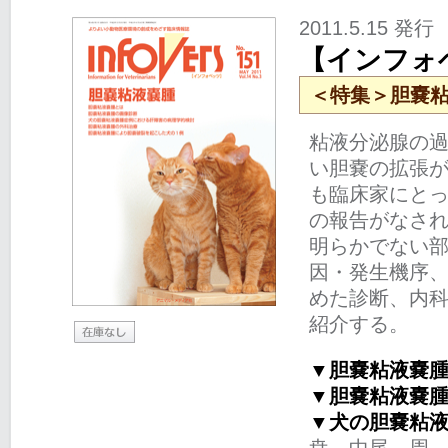
2011.5.15 発行
【インフォベ
＜特集＞胆嚢
粘液分泌腺の
い胆嚢の拡張
も臨床家にと
の報告がなさ
明らかでない
因・発生機序
めた診断、内
紹介する。
▼胆嚢粘液嚢
▼胆嚢粘液嚢
▼犬の胆嚢粘
尭、中尾 周