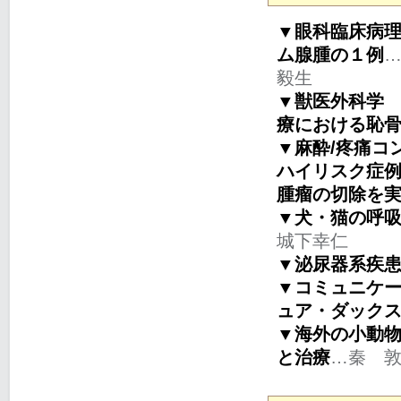
▼眼科臨床病理
ム腺腫の１例
毅生
▼獣医外科学 
療における恥
▼麻酔/疼痛コン
ハイリスク症例
腫瘤の切除を実
▼犬・猫の呼吸
城下幸仁
▼泌尿器系疾患
▼コミュニケ
ュア・ダック
▼海外の小動物
と治療
…秦 