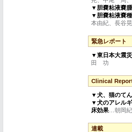
▼胆嚢粘液嚢
▼胆嚢粘液嚢種
本由紀、長谷
緊急レポート
▼東日本大震
田 功
Clinical Repor
▼犬、猫のて
▼犬のアレル
床効果
…朝岡
連載