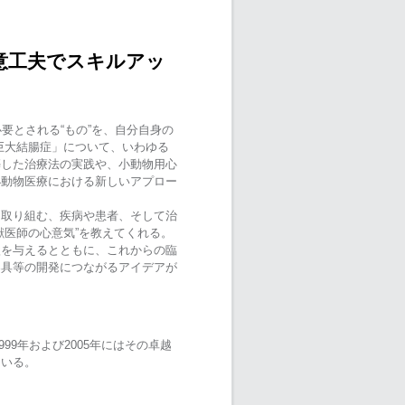
意工夫でスキルアッ
要とされる“もの”を、自分自身の
巨大結腸症」について、いわゆる
築した治療法の実践や、小動物用心
小動物医療における新しいアプロー
に取り組む、疾病や患者、そして治
獣医師の心意気”を教えてくれる。
激を与えるとともに、これからの臨
器具等の開発につながるアイデアが
99年および2005年にはその卓越
ている。