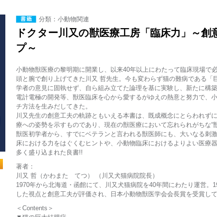
分類：小動物関連
ドクター川又の獣医療工房「臨床力」～創
プ～
小動物獣医療の黎明期に開業し、以来40年以上にわたって臨床現場で必
頭と腕で創り上げてきた川又 哲先生。今も変わらず猫の難病である「
学者の意見に固執せず、自ら組み立てた論理を基に実験し、新たに構
電計電極の開発等、獣医臨床を心から愛するがゆえの熱意と努力で、
チ方法を生みだしてきた。
川又先生の創意工夫の軌跡ともいえる本書は、既成概念にとらわれず
療への姿勢を示すものであり、現在の獣医療において忘れられがちな“
獣医初学者から、すでにベテランと言われる獣医師にも、大いなる刺
床における力をはぐくむヒントや、小動物臨床におけるよりよい医療
多く盛り込まれた良書!!
著者：
川又 哲（かわまた てつ） （川又犬猫病院院長）
1970年から北海道・函館にて、川又犬猫病院を40年間にわたり運営。19
した視点と創意工夫が評価され、日本小動物獣医学会会長賞を受賞し
＜Contents＞