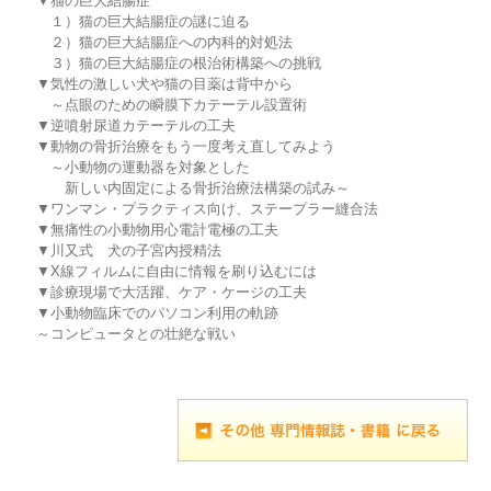
▼猫の巨大結腸症
１）猫の巨大結腸症の謎に迫る
２）猫の巨大結腸症への内科的対処法
３）猫の巨大結腸症の根治術構築への挑戦
▼気性の激しい犬や猫の目薬は背中から
～点眼のための瞬膜下カテーテル設置術
▼逆噴射尿道カテーテルの工夫
▼動物の骨折治療をもう一度考え直してみよう
～小動物の運動器を対象とした
新しい内固定による骨折治療法構築の試み～
▼ワンマン・プラクティス向け、ステープラー縫合法
▼無痛性の小動物用心電計電極の工夫
▼川又式 犬の子宮内授精法
▼X線フィルムに自由に情報を刷り込むには
▼診療現場で大活躍、ケア・ケージの工夫
▼小動物臨床でのパソコン利用の軌跡
～コンピュータとの壮絶な戦い