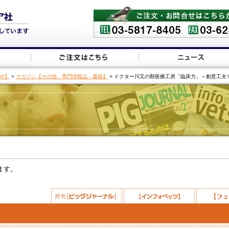
P】
>
マガジン【その他 専門情報誌・書籍】
> ドクター川又の獣医療工房「臨床力」～創意工夫
ます。