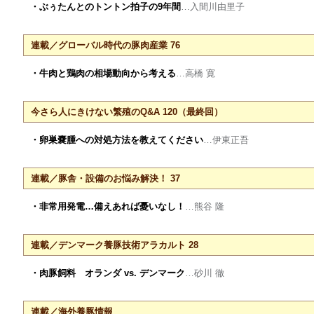
・ぶぅたんとのトントン拍子の9年間
…入間川由里子
連載／グローバル時代の豚肉産業 76
・牛肉と鶏肉の相場動向から考える
…高橋 寛
今さら人にきけない繁殖のQ&A 120（最終回）
・卵巣嚢腫への対処方法を教えてください
…伊東正吾
連載／豚舎・設備のお悩み解決！ 37
・非常用発電…備えあれば憂いなし！
…熊谷 隆
連載／デンマーク養豚技術アラカルト 28
・肉豚飼料 オランダ vs. デンマーク
…砂川 徹
連載／海外養豚情報