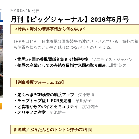
2016.05.15 発行
月刊【ピッグジャーナル】2016年5月号
＜特集＞海外の養豚事情から何を学ぶ？
TPPをはじめ、日本養豚は国際競争の波にさらされている。海外の
ち位置を知ることが生き残りにつながるものと考える。
・世界5ヶ国の養豚関係者集まり情報交換
…ゾエティス・ジャパン
・養豚の産業としての存続を目指す米国の取り組み
…北野良夫
【列島養豚フォーラム 129】
・驚くべきPCR検査の精度アップ
…矢原芳博
・ラップトップ型！ PCR測定器
…早川結子
・と畜場からのバイオセキュリティ
…渡辺佑悟
・オリモノに注意
…菊池雄一
新連載／ぶぅたんとのトントン拍子の9年間