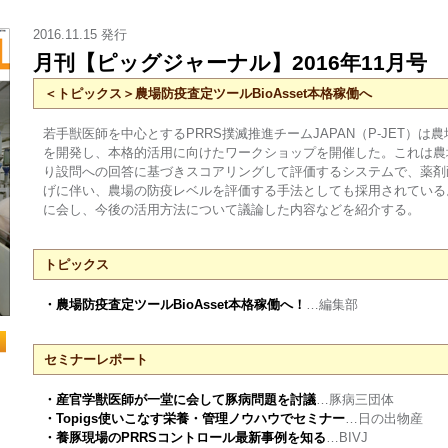
2016.11.15 発行
月刊【ピッグジャーナル】2016年11月号
＜トピックス＞農場防疫査定ツールBioAsset本格稼働へ
若手獣医師を中心とするPRRS撲滅推進チームJAPAN（P-JET）は農場
を開発し、本格的活用に向けたワークショップを開催した。これは農場
り設問への回答に基づきスコアリングして評価するシステムで、薬剤
げに伴い、農場の防疫レベルを評価する手法としても採用されている
に会し、今後の活用方法について議論した内容などを紹介する。
トピックス
・農場防疫査定ツールBioAsset本格稼働へ！
…編集部
セミナーレポート
・産官学獣医師が一堂に会して豚病問題を討議
…豚病三団体
・Topigs使いこなす栄養・管理ノウハウでセミナー
…日の出物産
・養豚現場のPRRSコントロール最新事例を知る
…BIVJ