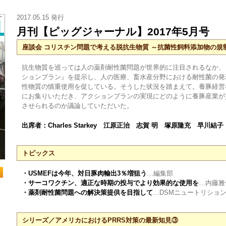
2017.05.15 発行
月刊【ピッグジャーナル】2017年5月号
座談会 コリスチン問題で考える脱抗生物質 ～抗菌性飼料添加物の規
抗生物質を巡っては人の薬剤耐性菌問題が世界的に注目されるなか、
ションプラン』を提示し、人の医療、畜水産分野における耐性菌の発
性物質の慎重使用を促している。そうした状況を踏まえて。養豚経営
にお集りいただき、アクションプランの実現にどのように養豚産業が
させられるのか議論していただいた。
出席者：Charles Starkey 江原正治 志賀 明 塚原隆充 早川結
トピックス
・USMEFは今年、対日豚肉輸出3％増狙う
…編集部
・サーコワクチン、適正な時期の投与でより効果的な使用を
…内藤雅
・薬剤耐性菌問題への解決策提供を目指して
…DSMニュートリショ
シリーズ／アメリカにおけるPRRS対策の最新知見③