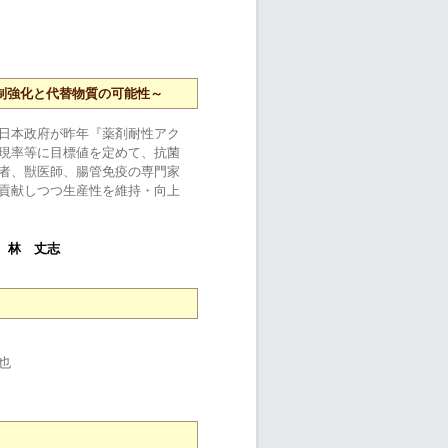
制強化と代替物質の可能性～
日本政府が昨年『薬剤耐性アク
現率等に目標値を定めて、抗菌
者、獣医師、腸管免疫の専門家
貢献しつつ生産性を維持・向上
子 林 丈志
也
ン