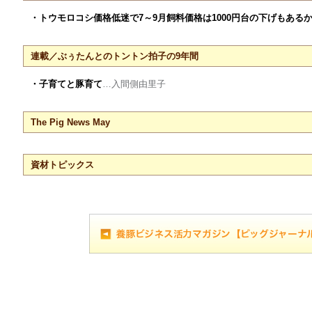
・トウモロコシ価格低迷で7～9月飼料価格は1000円台の下げもある
連載／ぶぅたんとのトントン拍子の9年間
・子育てと豚育て
…入間側由里子
The Pig News May
資材トピックス