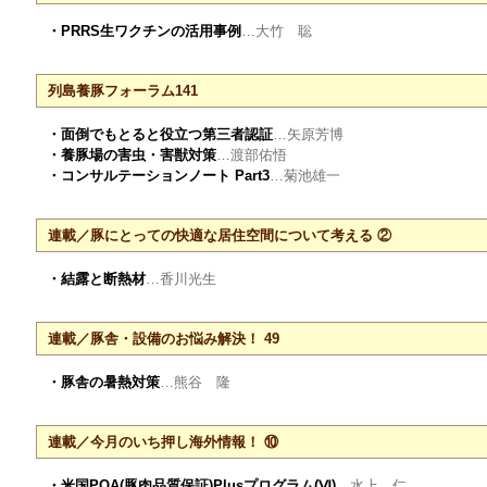
・PRRS生ワクチンの活用事例
…大竹 聡
列島養豚フォーラム141
・面倒でもとると役立つ第三者認証
…矢原芳博
・養豚場の害虫・害獣対策
…渡部佑悟
・コンサルテーションノート Part3
…菊池雄一
連載／豚にとっての快適な居住空間について考える ②
・結露と断熱材
…香川光生
連載／豚舎・設備のお悩み解決！ 49
・豚舎の暑熱対策
…熊谷 隆
連載／今月のいち押し海外情報！ ⑩
・米国PQA(豚肉品質保証)Plusプログラム(Ⅵ)
…水上 仁