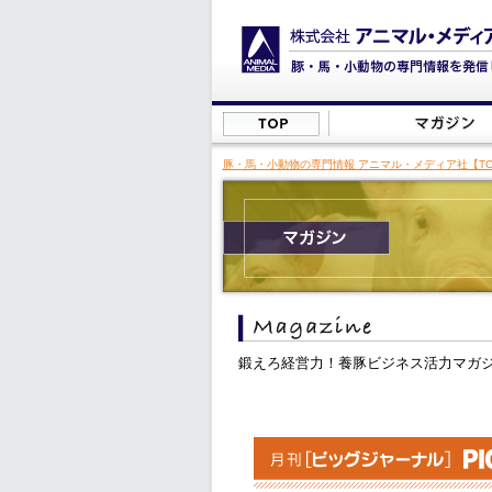
豚・馬・小動物の専門情報 アニマル・メディア社【TO
鍛えろ経営力！養豚ビジネス活力マガ