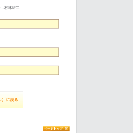
か
…村林雄二