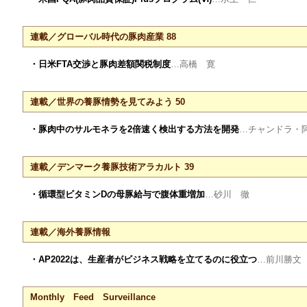
連載／グローバル時代の豚肉産業 88
・日米FTA交渉と豚肉差額関税制度
…高橋 寛
連載／世界の養豚情勢を見てみよう 50
・豚肉中のサルモネラを2倍速く検出する方法を開発
…チャンドラ・
連載／デンマーク養豚技術アラカルト 39
・循環型ビタミンDの母豚給与で腹体重増加
…砂川 徹
連載／海外養豚情報
・AP2022は、生産者がビジネス戦略を立てるのに役立つ
…前川勝文
Monthly Feed Surveillance