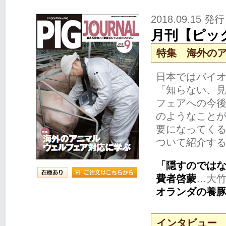
2018.09.15 発行
月刊【ピッグ
特集 海外の
日本ではバイ
「知らない、
フェアへの今
のようなこと
要になってく
ついて紹介す
「隠すのでは
費者啓蒙
…大
オランダの養豚
インタビュー