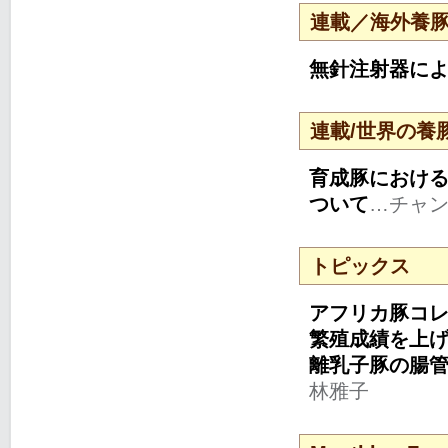
連載／海外養
無針注射器に
連載/世界の養
育成豚におけ
ついて
…チャ
トピックス
アフリカ豚コ
繁殖成績を上げ
離乳子豚の腸
林雅子