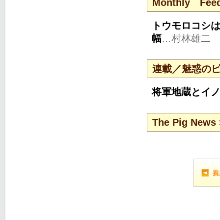
Monthly Feed
トウモロコシ
幅
…村林雄二
連載／魅惑の
将軍地蔵とイ
The Pig News