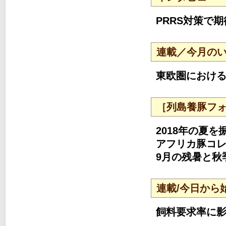
PRRS対策で
連載／今月の
東欧圏におけ
［列島養豚フォー
2018年の夏を
アフリカ豚コ
9月の残暑と秋
連載/今日から
飼料要求率に