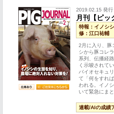
2019.02.15 発行
月刊【ピッグ
特報：イノシ
修：江口祐輔
2月に入り、豚
シから豚コレ
系列、伝播経
く示唆されて
バイオセキュ
て「何をすれ
われる。イノ
いて緊急にま
連載/AIの成