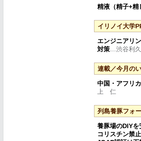
精液（精子+精
イリノイ大学P
エンジニアリ
対策
…渋谷利
連載／今月の
中国・アフリ
上 仁
列島養豚フォー
養豚場のDIY
コリスチン禁