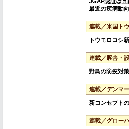
JGAP認証は
最近の疾病動
連載／米国ト
トウモロコシ
連載／豚舎・
野鳥の防疫対
連載／デンマー
新コンセプトの
連載／グローバ