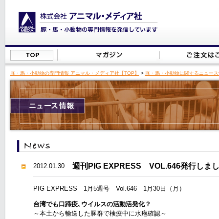
豚・馬・小動物の専門情報 アニマル・メディア社【TOP】
>
豚・馬・小動物に関するニュース
週刊PIG EXPRESS VOL.646発行しま
2012.01.30
PIG EXPRESS 1月5週号 Vol.646 1月30日（月）
台湾でも口蹄疫､ウイルスの活動活発化？
～本土から輸送した豚群で検疫中に水疱確認～